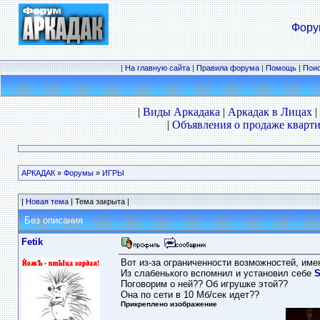
Фору
|
На главную сайта
|
Правила форума
|
Помощь
|
Пои
|
Виды Аркадака
|
Аркадак в Лицах
|
|
Объявления о продаже кварти
АРКАДАК
»
Форумы
»
ИГРЫ
|
Новая тема
| Тема закрыта |
Без описания
Fetik
Вот из-за ограниченности возможностей, имею
Из слабенького вспомнил и установил себе
S
Поговорим о ней?? Об игрушке этой??
Она по сети в 10 Мб/сек идет??
Прикреплено изображение