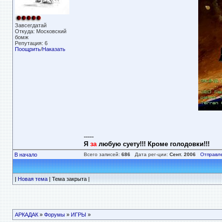
Завсегдатай
Откуда: Московский
бомж
Репутация: 6
Поощрить
/
Наказать
-----
Я
за
любую суету!!! Кроме голодовки!!!
В начало
Всего записей:
686
Дата рег-ции:
Сент. 2006
Отправл
|
Новая тема
| Тема закрыта |
АРКАДАК
»
Форумы
»
ИГРЫ
»