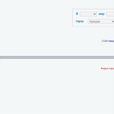
Я
ищу
город
| Сайт
горо
Форум город