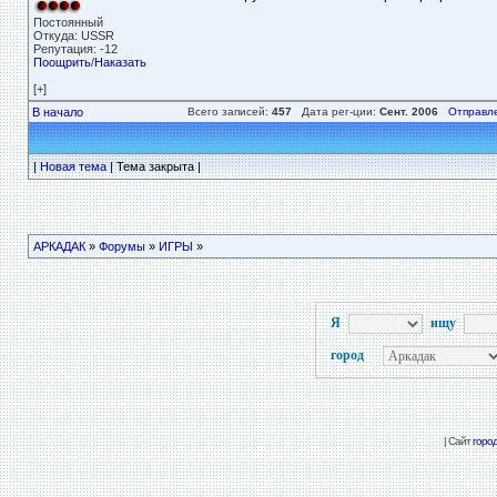
Постоянный
Откуда: USSR
Репутация: -12
Поощрить
/
Наказать
[+]
В начало
Всего записей:
457
Дата рег-ции:
Сент. 2006
Отправл
|
Новая тема
| Тема закрыта |
АРКАДАК
»
Форумы
»
ИГРЫ
»
Я
ищу
город
| Сайт
горо