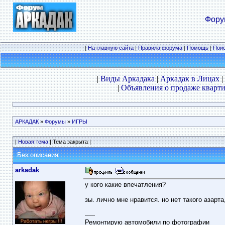
Фору
|
На главную сайта
|
Правила форума
|
Помощь
|
Пои
|
Виды Аркадака
|
Аркадак в Лицах
|
|
Объявления о продаже кварти
АРКАДАК
»
Форумы
»
ИГРЫ
|
Новая тема
| Тема закрыта |
Без описания
arkadak
у кого какие впечатления?
зы. лично мне нравится. но нет такого азарт
-----
Ремонтирую автомобили по фотографии