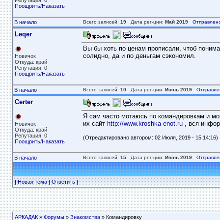
Репутация: 0
Поощрить
/
Наказать
В начало
Всего записей:
19
Дата рег-ции:
Май 2019
Отправлено
Leqer
Вы бы хоть по ценам прописали, чтоб понима
солидно, да и по деньгам сэкономил.
Новичок
Откуда: край
Репутация: 0
Поощрить
/
Наказать
В начало
Всего записей:
10
Дата рег-ции:
Июнь 2019
Отправле
Certer
Я сам часто мотаюсь по командировкам и мог
их сайт
http://www.kroshka-enot.ru
, вся инфор
Новичок
Откуда: край
Репутация: 0
(Отредактировано автором: 02 Июля, 2019 - 15:14:16)
Поощрить
/
Наказать
В начало
Всего записей:
15
Дата рег-ции:
Июнь 2019
Отправле
|
Новая тема
|
Ответить
|
АРКАДАК
»
Форумы
»
Знакомства
» Командировку