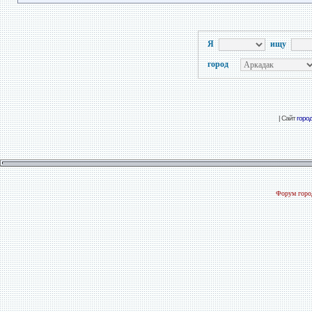
Я
ищу
город
| Сайт
горо
Форум город