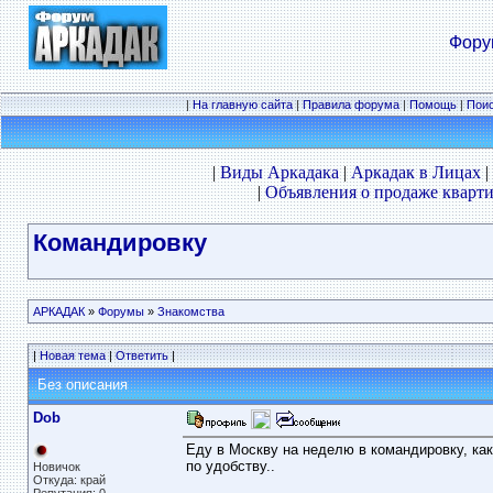
Фору
|
На главную сайта
|
Правила форума
|
Помощь
|
Пои
|
Виды Аркадака
|
Аркадак в Лицах
|
|
Объявления о продаже кварти
Командировку
АРКАДАК
»
Форумы
»
Знакомства
|
Новая тема
|
Ответить
|
Без описания
Dob
Еду в Москву на неделю в командировку, как 
по удобству..
Новичок
Откуда: край