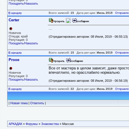
Репутация: 0
Поощрить
/
Наказать
В начало
Всего записей:
15
Дата рег-ции:
Июнь 2019
Отправле
Certer
...
Новичок
Откуда: край
(Отредактировано автором: 08 Июля, 2019 - 06:55:13)
Репутация: 0
Поощрить
/
Наказать
В начало
Всего записей:
15
Дата рег-ции:
Июнь 2019
Отправле
Prooe
Все от мастера в целом зависит, даже просто
впечатлило, но орасслабило нормально.
Новичок
Репутация: 0
Поощрить
/
Наказать
(Отредактировано автором: 08 Июля, 2019 - 06:56:19)
В начало
Всего записей:
22
Дата рег-ции:
Июнь 2019
Отправле
|
Новая тема
|
Ответить
|
АРКАДАК
»
Форумы
»
Знакомства
» Массаж