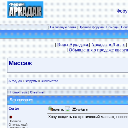
Фору
|
На главную сайта
|
Правила форума
|
Помощь
|
Пои
|
Виды Аркадака
|
Аркадак в Лицах
|
|
Объявления о продаже кварти
Массаж
АРКАДАК
»
Форумы
»
Знакомства
|
Новая тема
|
Ответить
|
Без описания
Certer
Хочу сходить на эротический массаж, посове
Новичок
Откуда: край