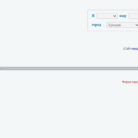
Я
ищу
город
| Сайт
горо
Форум город