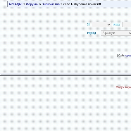
АРКАДАК
»
Форумы
»
Знакомства
» село Б.Журавка привет!!!
Я
ищу
город
| Сайт
горо
Форум город