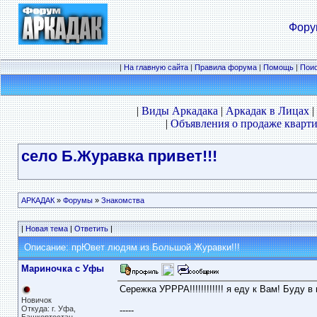
Фору
|
На главную сайта
|
Правила форума
|
Помощь
|
Пои
|
Виды Аркадака
|
Аркадак в Лицах
|
|
Объявления о продаже кварти
село Б.Журавка привет!!!
АРКАДАК
»
Форумы
»
Знакомства
|
Новая тема
|
Ответить
|
Описание: прЮвет людям из Большой Журавки!!!
Мариночка с Уфы
Сережка УРРРА!!!!!!!!!!!! я еду к Вам! Буду в п
Новичок
Откуда: г. Уфа,
-----