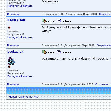
Башкортостан
Мариночка
Репутация: 2
Поощрить
/
Наказать
В начало
Всего записей:
15
Дата рег-ции:
Июнь 2008
Отправле
KAHKADAK
Мой дед Георгий Прокофьевич Толкачев из с
живут
Новичок
Репутация: 0
Поощрить
/
Наказать
В начало
Всего записей:
2
Дата рег-ции:
Март 2012
Отправлено
Leokadiya
разглядеть парк, стены и башни. Интересно, 
Новичок
Репутация: 0
Поощрить
/
Наказать
В начало
Всего записей:
8
Дата рег-ции:
Авг. 2019
Отправлено:
|
Новая тема
|
Ответить
|