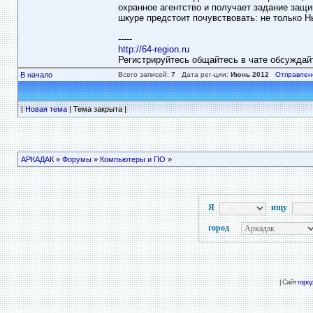
охранное агентство и получает задание защ
шкуре предстоит почувствовать: не только 
-----
http://64-region.ru
Регистрируйтесь общайтесь в чате обсуждай
В начало
Всего записей:
7
Дата рег-ции:
Июнь 2012
Отправлен
|
Новая тема
| Тема закрыта |
АРКАДАК
»
Форумы
»
Компьютеры и ПО
»
Я
ищу
город
| Сайт
горо