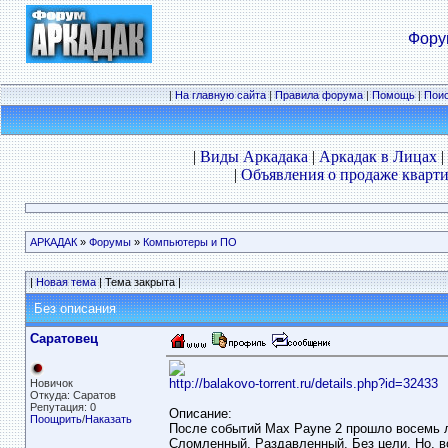
Фору
|
На главную сайта
|
Правила форума
|
Помощь
|
Пои
|
Виды Аркадака
|
Аркадак в Лицах
|
|
Объявления о продаже кварти
АРКАДАК
»
Форумы
»
Компьютеры и ПО
|
Новая тема
| Тема закрыта |
Без описания
Саратовец
http://balakovo-torrent.ru/details.php?id=32433
Новичок
Откуда: Саратов
Репутация: 0
Описание:
Поощрить
/
Наказать
После событий Max Payne 2 прошло восемь л
Сломленный. Раздавленный. Без цели. Но, в