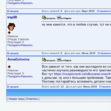
Репутация: 0
Поощрить
/
Наказать
В начало
Всего записей:
9
Дата рег-ции:
Март 2019
Отправлено
trap88
ну мне кажется, что в любом случае, тут не 
Новичок
Откуда: Саратов
Репутация: 0
Поощрить
/
Наказать
В начало
Всего записей:
9
Дата рег-ции:
Июль 2019
Отправлен
AnnaGolovina
Все зависит от того, как они выглядели во с
частично изучала разновидности его трактово
Новичок
Репутация: 0
Вот тут
https://vseprivoroti.ru/tolkovanie-snov
Поощрить
/
Наказать
к деньгам, ну или к большим проблемам. Там 
Поэтому постарайтесь вспомнить детали сна,
В начало
Всего записей:
13
Дата рег-ции:
Июнь 2019
Отправле
|
Новая тема
|
Ответить
|