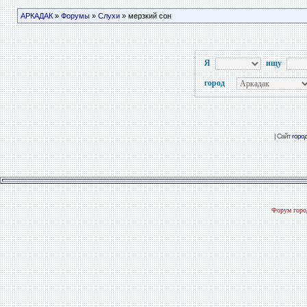
АРКАДАК
»
Форумы
»
Слухи
» мерзкий сон
Я
ищу
город
| Сайт
горо
Форум город