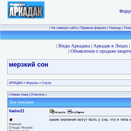
Фору
|
На главную сайта
|
Правила форума
|
Помощь
|
Пои
|
Виды Аркадака
|
Аркадак в Лицах
|
|
Объявления о продаже кварти
мерзкий сон
АРКАДАК
»
Форумы
»
Слухи
|
Новая тема
|
Ответить
|
Без описания
Vadim21
какие значения могут быть у сна, что я типа
Новичок
Откуда: Москва