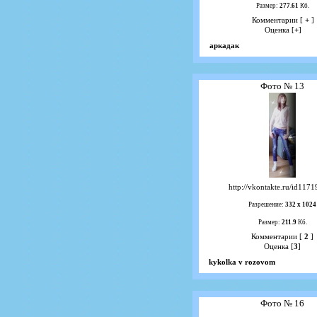
Размер:
277.61
Кб.
Комментарии [
+
]
Оценка [
+
]
аркадак
Фото № 13
http://vkontakte.ru/id117
Разрешение:
332 х 1024
Размер:
211.9
Кб.
Комментарии [
2
]
Оценка [
3
]
kykolka v rozovom
Фото № 16