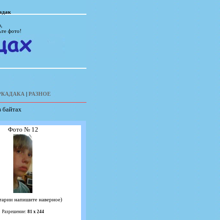
адак
,
ьте фото!
РКАДАКА
|
РАЗНОЕ
в байтах
Фото № 12
тарии напишите наверное)
Разрешение:
81 х 244