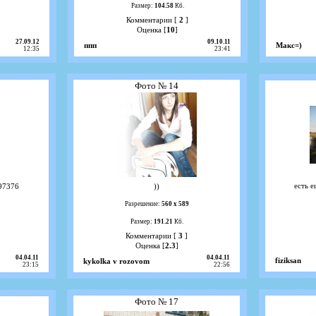
Размер:
104.58
Кб.
Комментарии [
2
]
Оценка [
10
]
27.09.12
09.10.11
ппп
Макс=)
12:35
23:41
Фото № 14
есть е
197376
))
Разрешение:
560 х 589
Размер:
191.21
Кб.
Комментарии [
3
]
Оценка [
2.3
]
04.04.11
04.04.11
fiziksan
kykolka v rozovom
23:15
22:56
Фото № 17