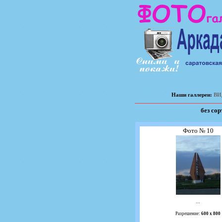
Наши галлереи:
ВИ
без со
Фото № 10
...
Разрешение:
600 х 800