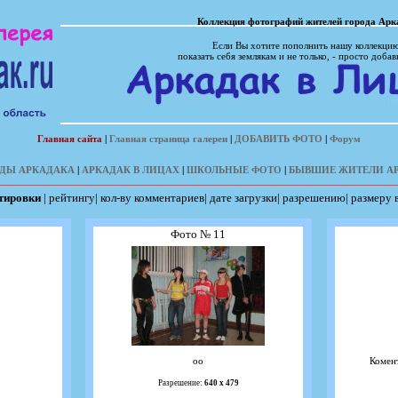
Коллекция фотографий жителей города Арк
Если Вы хотите пополнить нашу коллекцию
показать себя землякам и не только, - просто добав
Главная сайта
|
Главная страница галереи
|
ДОБАВИТЬ ФОТО
|
Форум
ДЫ АРКАДАКА
|
АРКАДАК В ЛИЦАХ
|
ШКОЛЬНЫЕ ФОТО
|
БЫВШИЕ ЖИТЕЛИ А
ртировки
|
рейтингу
|
кол-ву комментариев
|
дате загрузки
|
разрешению
|
размеру 
Фото № 11
оо
Комен
Разрешение:
640 х 479