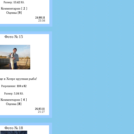
Размер:
13.42
Кб.
Комментарии [
2
]
Оценка [
9
]
24.08.11
23:56
Фото № 15
ще в Хопре крупная рыба!
Разрешение:
110 х 82
Размер:
5.16
Кб.
Комментарии [
4
]
Оценка [
8
]
26.03.11
21:27
Фото № 18