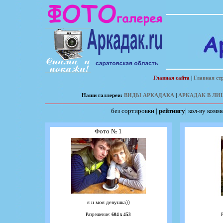
Главная сайта
|
Главная ст
Наши галлереи:
ВИДЫ АРКАДАКА
|
АРКАДАК В ЛИ
без сортировки
|
рейтингу
|
кол-ву комм
Фото № 1
я и моя девушка))
Разрешение:
604 х 453