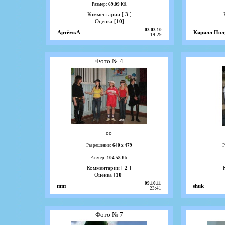
Размер:
69.09
Кб.
Комментарии [
3
]
Оценка [
10
]
03.03.10
АртёмкА
Кирилл Пол
19:29
Фото № 4
оо
Разрешение:
640 х 479
Р
Размер:
104.58
Кб.
Комментарии [
2
]
Оценка [
10
]
09.10.11
ппп
shuk
23:41
Фото № 7