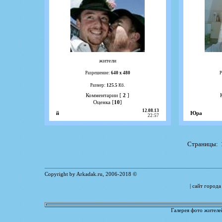
жители
Разрешение:
640 х 480
Р
Размер:
125.5
Кб.
Комментарии [
2
]
Оценка [
10
]
12.08.13
й
Юра
22:57
Страницы:
Copyright by Arkadak.ru, 2006-
2018
©
| сайт город
Галерея фото жителе