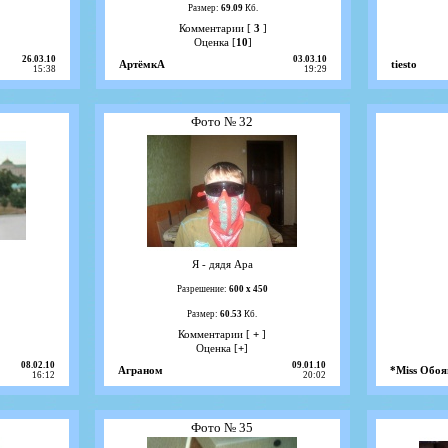
Размер:
69.09
Кб.
Комментарии [
3
]
Оценка [
10
]
26.03.10
03.03.10
АртёмкА
tiesto
15:38
19:29
Фото № 32
Я - дядя Ара
Разрешение:
600 х 450
Размер:
60.53
Кб.
Комментарии [
+
]
Оценка [
+
]
08.02.10
09.01.10
Аграном
*Miss Обо
16:12
20:02
Фото № 35