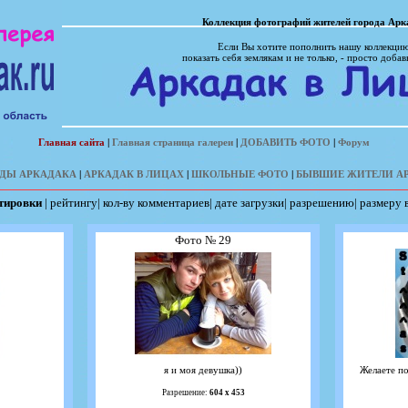
Коллекция фотографий жителей города Арк
Если Вы хотите пополнить нашу коллекцию
показать себя землякам и не только, - просто добав
Главная сайта
|
Главная страница галереи
|
ДОБАВИТЬ ФОТО
|
Форум
ДЫ АРКАДАКА
|
АРКАДАК В ЛИЦАХ
|
ШКОЛЬНЫЕ ФОТО
|
БЫВШИЕ ЖИТЕЛИ А
ртировки
|
рейтингу
|
кол-ву комментариев
|
дате загрузки
|
разрешению
|
размеру 
Фото № 29
я и моя девушка))
Желаете п
Разрешение:
604 х 453