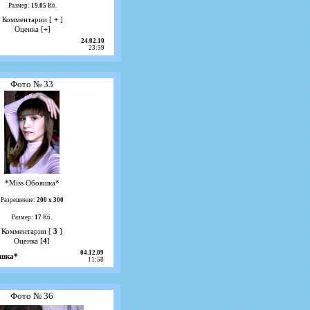
Размер:
19.05
Кб.
Комментарии [
+
]
Оценка [
+
]
24.02.10
23:59
Фото № 33
*Miss Обояшка*
Разрешение:
200 х 300
Размер:
17
Кб.
Комментарии [
3
]
Оценка [
4
]
04.12.09
яшка*
11:58
Фото № 36