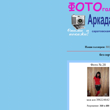
Наши галлереи:
ВИ
без со
Фото № 28
моя ася 396224642
Разрешение:
360 х 480