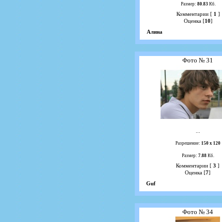
Размер:
80.83
Кб.
Комментарии [
1
]
Оценка [
10
]
Алина
Фото № 31
...
Разрешение:
150 х 120
Размер:
7.88
Кб.
Комментарии [
3
]
Оценка [
7
]
Guf
Фото № 34