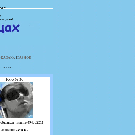
адак
,
ьте фото!
РКАДАКА
|
РАЗНОЕ
в байтах
Фото № 30
ообщаться, пишите 494662211.
Разрешение:
220 х 215