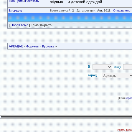
Поощрить
/
Наказать
обувью....и детской одеждой
В начало
Всего записей:
2
Дата рег-ции:
Авг. 2011
Отправлено:
|
Новая тема
| Тема закрыта |
АРКАДАК
»
Форумы
»
Курилка
»
Я
ищу
город
| Сайт
горо
Форум город