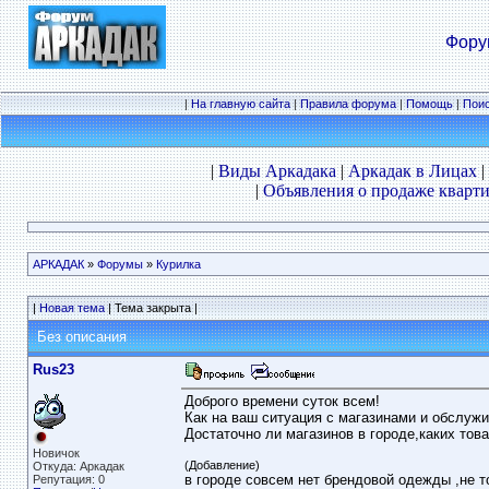
Фору
|
На главную сайта
|
Правила форума
|
Помощь
|
Пои
|
Виды Аркадака
|
Аркадак в Лицах
|
|
Объявления о продаже кварти
АРКАДАК
»
Форумы
»
Курилка
|
Новая тема
| Тема закрыта |
Без описания
Rus23
Доброго времени суток всем!
Как на ваш ситуация с магазинами и обслужи
Достаточно ли магазинов в городе,каких тов
Новичок
(Добавление)
Откуда: Аркадак
в городе совсем нет брендовой одежды ,не т
Репутация: 0