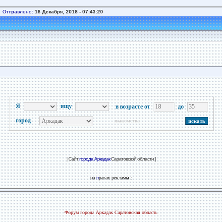
Отправлено:
18 Декабря, 2018 - 07:43:20
Я
ищу
в возрасте от
до
город
знакомства
| Сайт
города Аркадак
Саратовской области |
на
п
равах рекламы :
Форум города Аркадак Саратовская область