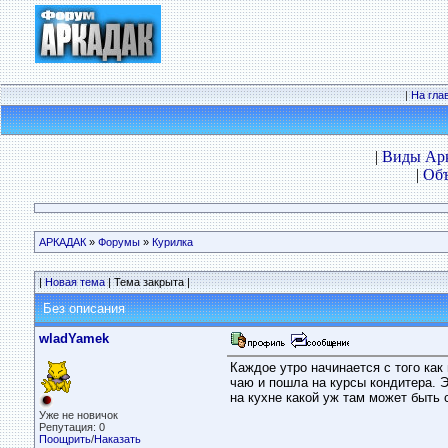
|
На гла
|
Виды Ар
|
Объ
АРКАДАК
»
Форумы
»
Курилка
|
Новая тема
| Тема закрыта |
Без описания
wladYamek
Каждое утро начинается с того как
чаю и пошла на курсы кондитера. Э
на кухне какой уж там может быть 
Уже не новичок
Репутация: 0
Поощрить
/
Наказать