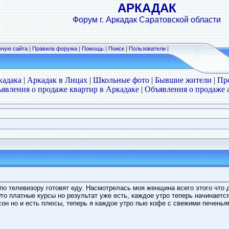
АРКАДАК
Форум г. Аркадак Саратовской области
вную сайта
|
Правила форума
|
Помощь
|
Поиск
|
Пользователи
|
кадака
|
Аркадак в Лицах
|
Школьные фото
|
Бывшие жители
|
Пр
явления о продаже квартир в Аркадаке
|
Объявления о продаже 
 по телевизору готовят еду. Насмотрелась моя женщина всего этого чт
то платные курсы но результат уже есть, каждое утро теперь начинается 
сон но и есть плюсы, теперь я каждое утро пью кофе с свежими печень