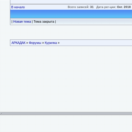
В начало
Всего записей:
31
Дата рег-ции:
Окт. 2018
|
Новая тема
| Тема закрыта |
АРКАДАК
»
Форумы
»
Курилка
»