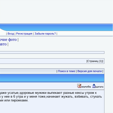
|
Вход
|
Регистрация
|
Забыли пароль?
|
очие фото
|
авто
|
[Страниц (1)]
|
Поиск в теме
|
Версия для печати
|
о даже усатые,здоровые мужики выпекают разные кексы утром к
у нее в 6 утра и у меня тоже,начинает жужать, взбивать, стукать
ями или пирожками.