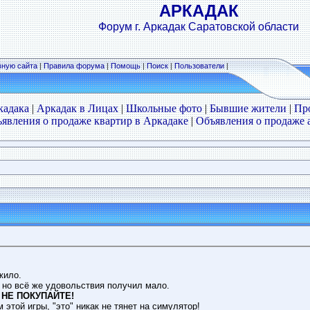
АРКАДАК
Форум г. Аркадак Саратовской области
вную сайта
|
Правила форума
|
Помощь
|
Поиск
|
Пользователи
|
кадака
|
Аркадак в Лицах
|
Школьные фото
|
Бывшие жители
|
Пр
явления о продаже квартир в Аркадаке
|
Объявления о продаже 
жило.
, но всё же удовольствия получил мало.
-
НЕ ПОКУПАЙТЕ!
 этой игры, "это" никак не тянет на симулятор!