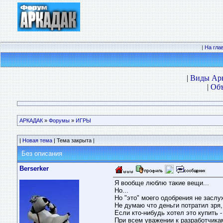
|
На гла
|
Виды Ар
|
Объ
АРКАДАК
»
Форумы
»
ИГРЫ
|
Новая тема
| Тема закрыта |
Без описания
Berserker
Я вообще люблю такие вещи...
Но...
Но "это" моего одобрения не заслу
Не думаю что деньги потратил зря
Если кто-нибудь хотел это купить 
При всем уважении к разработчикам