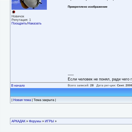
Прикреплено изображение
Новичок
Репутация: 1
Поощрить
/
Наказать
-----
Если человек не понял, ради чего г
В начало
Всего записей:
28
Дата рег-ции:
Сент. 200
|
Новая тема
| Тема закрыта |
АРКАДАК
»
Форумы
»
ИГРЫ
»