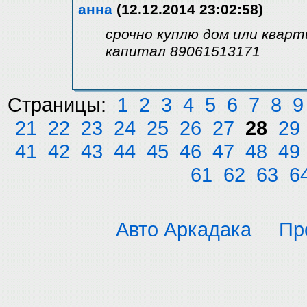
анна
(12.12.2014 23:02:58)
срочно куплю дом или кварт
капитал 89061513171
Страницы:
1
2
3
4
5
6
7
8
9
21
22
23
24
25
26
27
28
29
41
42
43
44
45
46
47
48
49
61
62
63
6
Авто Аркадака
Пр