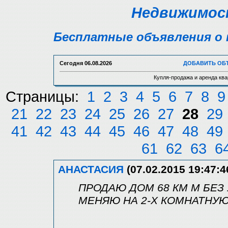
Недвижимост
Бесплатные объявления о 
Сегодня
06.08.2026
ДОБАВИТЬ ОБ
Купля-продажа и аренда ква
Страницы:
1
2
3
4
5
6
7
8
9
21
22
23
24
25
26
27
28
29
41
42
43
44
45
46
47
48
49
61
62
63
6
АНАСТАСИЯ
(07.02.2015 19:47:4
ПРОДАЮ ДОМ 68 КМ М БЕЗ 
МЕНЯЮ НА 2-Х КОМНАТНУЮ 