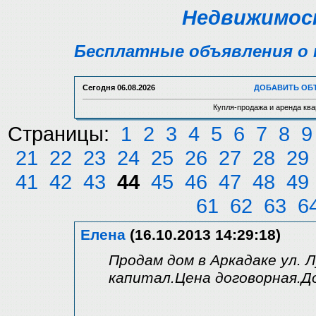
Недвижимост
Бесплатные объявления о 
Сегодня
06.08.2026
ДОБАВИТЬ ОБ
Купля-продажа и аренда ква
Страницы:
1
2
3
4
5
6
7
8
9
21
22
23
24
25
26
27
28
29
41
42
43
44
45
46
47
48
49
61
62
63
6
Елена
(16.10.2013 14:29:18)
Продам дом в Аркадаке ул. 
капитал.Цена договорная.Д