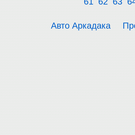
61
62
63
6
Авто Аркадака
Пр