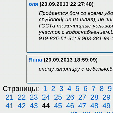
оля
(20.09.2013 22:27:48)
Продаётся дом со всеми удо
срубовой( не из шпал), не 
ГОСТа на жилищные условия
участок с водоснабжением.Це
919-825-51-31; 8 903-381-94-
Янна
(20.09.2013 18:59:09)
сниму квартиру с мебелью,б
Страницы:
1
2
3
4
5
6
7
8
9
21
22
23
24
25
26
27
28
29
41
42
43
44
45
46
47
48
49