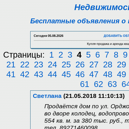
Недвижимост
Бесплатные объявления о 
Сегодня
05.08.2026
ДОБАВИТЬ ОБ
Купля-продажа и аренда ква
Страницы:
1
2
3
4
5
6
7
8
9
21
22
23
24
25
26
27
28
29
41
42
43
44
45
46
47
48
49
61
62
63
6
Светлана
(21.05.2018 11:10:13)
Продаётся дом по ул. Орджон
во дворе колодец, водопров
554 кв. м. за 380 тыс. руб.,
тел. 89271460098