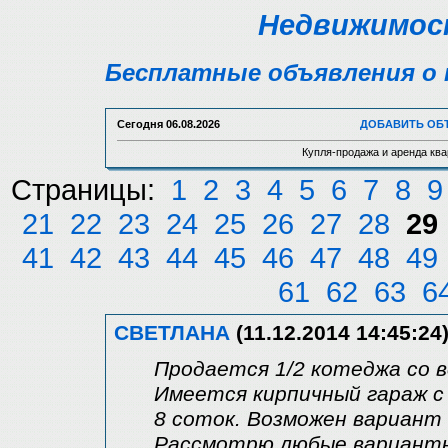
Недвижимост
Бесплатные объявления о 
Сегодня
06.08.2026
ДОБАВИТЬ ОБ
Купля-продажа и аренда ква
Страницы:
1
2
3
4
5
6
7
8
9
21
22
23
24
25
26
27
28
29
41
42
43
44
45
46
47
48
49
61
62
63
6
СВЕТЛАНА
(11.12.2014 14:45:24
Продается 1/2 котеджа со в
Имеется кирпичный гараж с
8 соток. Возможен вариант 
Рассмотрю любые варианты.