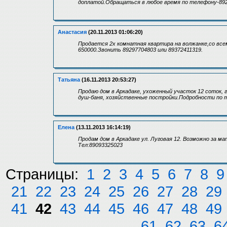
доплатой.Обращаться в любое время по телефону-89
Анастасия
(20.11.2013 01:06:20)
Продается 2х комнатная квартира на волжанке,со все
650000.Звонить 89297704803 или 89372411319.
Татьяна
(16.11.2013 20:53:27)
Продаю дом в Аркадаке, ухоженный участок 12 соток, г
душ-баня, хозяйственные постройки.Подробности по т
Елена
(13.11.2013 16:14:19)
Продам дом в Аркадаке ул. Луговая 12. Возможно за м
Тел:89093325023
Страницы:
1
2
3
4
5
6
7
8
9
21
22
23
24
25
26
27
28
29
41
42
43
44
45
46
47
48
49
61
62
63
6