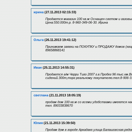
ирина
(27.11.2013 02:15:33)
Продается магазин 100 кв.м Оснащен светом и газов
Цена:550.000т.р. 8-960-349-06-30. Ирина
Ольга
(26.11.2013 19:41:12)
Принимаем заявки на ПОКУПКУ и ПРОДАЖУ домов (ква
89658868141
Иван
(25.11.2013 14:55:31)
Продается а/м Черри Тиго 2007 г.в.Пробег 96 тыс.км.
сидений.300т,торг реальному покупателю.тел.8-906-31
светлана
(21.11.2013 18:05:19)
продам дом 100 кв.м со всеми удобствами имеются надв
тел. 89033838670
Юлия
(21.11.2013 15:39:50)
Продам дом в городе Аркадаке.улица Балашовская.ряд