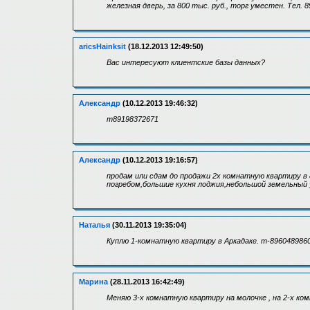
железная дверь, за 800 тыс. руб., торг уместен. Тел. 
aricsHainksit
(18.12.2013 12:49:50)
Вac интеpеcуют клиeнтcкие бaзы данныx?
Александр
(10.12.2013 19:46:32)
т89198372671
Александр
(10.12.2013 19:16:57)
продам или сдам до продажи 2х комнатную квартиру в
погребом,большие кухня лоджия,небольшой земельный
Наталья
(30.11.2013 19:35:04)
Куплю 1-комнатную квартиру в Аркадаке. т-896048986
Марина
(28.11.2013 16:42:49)
Меняю 3-х комнатную квартиру на молочке , на 2-х ком