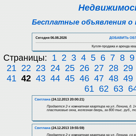
Недвижимост
Бесплатные объявления о 
Сегодня
06.08.2026
ДОБАВИТЬ ОБ
Купля-продажа и аренда ква
Страницы:
1
2
3
4
5
6
7
8
9
21
22
23
24
25
26
27
28
29
41
42
43
44
45
46
47
48
49
61
62
63
6
Светлана
(24.12.2013 20:00:21)
Продается 2-х комнатная квартира на ул. Ленина, д. 1
пластиковые окна, железная дверь, за 800 тыс. руб., т
Светлана
(24.12.2013 19:55:59)
Продается 2-х комнатная квартира на ул. Ленина, со 