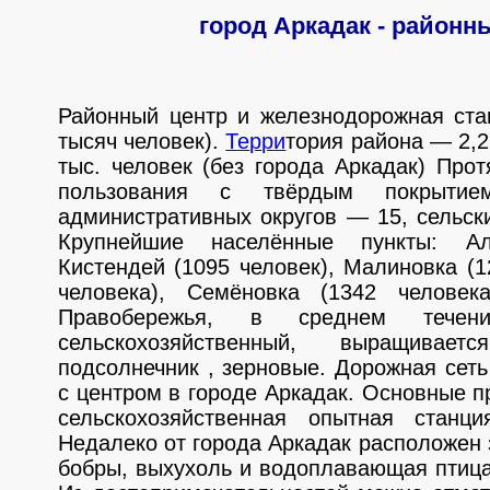
город Аркадак - районн
Районный центр и железнодорожная ста
тысяч человек).
Т
е
р
р
и
тория района — 2,2
тыс. человек (без города Аркадак) Про
пользования с твёрдым покрыт
административных округов — 15, сельск
Крупнейшие населённые пункты: Але
Кистендей (1095 человек), Малиновка (1
человека), Семёновка (1342 человек
Правобережья, в среднем теч
сельскохозяйственный, выращива
подсолнечник , зерновые. Дорожная сет
с центром в городе Аркадак. Основные п
сельскохозяйственная опытная станци
Недалеко от города Аркадак расположен з
бобры, выхухоль и водоплавающая птица,