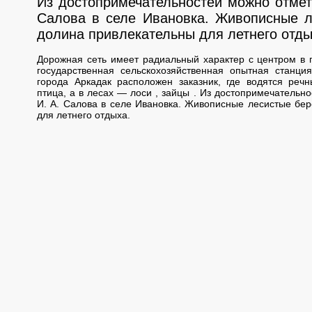
Из достопримечательностей можно отмет
Салова в селе Ивановка. Живописные л
долина привлекательны для летнего отды
Дорожная сеть имеет радиальный характер с центром в 
государственная сельскохозяйственная опытная станция
города Аркадак расположен заказник, где водятся ре
птица, а в лесах — лоси , зайцы . Из достопримечательн
И. А. Салова в селе Ивановка. Живописные лесистые бер
для летнего отдыха.