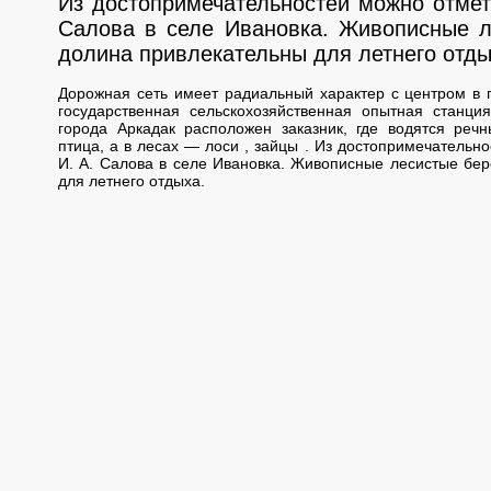
Из достопримечательностей можно отмет
Салова в селе Ивановка. Живописные л
долина привлекательны для летнего отды
Дорожная сеть имеет радиальный характер с центром в 
государственная сельскохозяйственная опытная станция
города Аркадак расположен заказник, где водятся ре
птица, а в лесах — лоси , зайцы . Из достопримечательн
И. А. Салова в селе Ивановка. Живописные лесистые бер
для летнего отдыха.