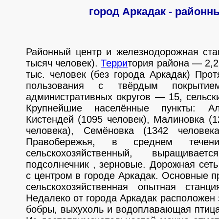
город Аркадак - районн
Районный центр и железнодорожная ста
тысяч человек).
Т
е
р
р
и
тория района — 2,2
тыс. человек (без города Аркадак) Про
пользования с твёрдым покрыт
административных округов — 15, сельск
Крупнейшие населённые пункты: Але
Кистендей (1095 человек), Малиновка (1
человека), Семёновка (1342 человек
Правобережья, в среднем теч
сельскохозяйственный, выращива
подсолнечник , зерновые. Дорожная сет
с центром в городе Аркадак. Основные п
сельскохозяйственная опытная станци
Недалеко от города Аркадак расположен з
бобры, выхухоль и водоплавающая птица,