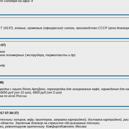
лет Октября 6а офис 4
Т 19137), яловые, хромовые (офицерские) сапоги, производство СССР. Цена договор
:07)
ков
ков полимерных (экструдера, термопласты и др)
ндр
48)
родка с кашпо Resto АртДеко, перегородка для зонирования кафе, ограждения для к
 6650 руб (от 10 шт), 6900 руб (от 5 шт)
а по всей России
017 07:30:37)
ехники: копиров, мфу, принтеров, заправка картриджей, доставка картриджей, ра
 области. Заключим договор на сервисное обслуживание техники.
жи, ремонтируем оргтехнику. КомфортКомплекс Москва