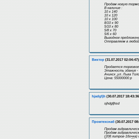
Продам новую торм
В наличие :
10 x 140
10 x 120
10 x 100
8/10 x 90
5/10 x 80
5/8 x 70
5/6 x 60
Выгодное предложени
Отправляем в любой
Виктор
(31.07.2017 02:04:47)
Продается торговое 
Этажность здания - 
Ачинск ,ул. Льва Толс
Цена: 55000000 р
hjadgfjh
(30.07.2017 18:43:36
sjhdgfjhsd
Промтехснаб
(30.07.2017 08
Продам гидравлическ
Продам гидравличес
(208 литров-1бочка) 