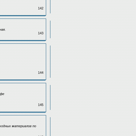
142
ная.
143
144
афе
145
сходных материалов по