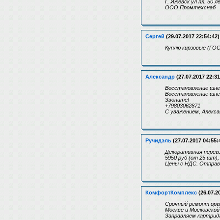
Г. Ижевск ул пл. 50 
ООО Промтехснаб
Сергей
(29.07.2017 22:54:42)
Куплю кирзовые (ГОС
Александр
(27.07.2017 22:31
Восстановление шне
Восстановление шне
Звоните!
+79803062871
С уважением, Алекса
Ручидэль
(27.07.2017 04:55:
Декоративная перего
5950 руб (от 25 шт),
Цены с НДС. Отправк
КомфортКомплекс
(26.07.2
Срочный ремонт оргт
Москве и Московской
Заправляем картрид