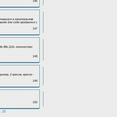
146
ставился в капитальном
аводе для себя продается с
147
6к.98к.112к.-количество
148
нер, 2 кресла, кресло -
149
150
4
25