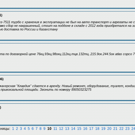
1)
з-7511 турбо с хранения в эксплуатации не был на авто транспорт и агрегаты не 
амо сбор не накрашенный, стоит на поддоне в складе с 2012 года приобретался на з
ю доставка по России и Казахстану
а по договорной цене 76кц.93кц.98окц.112кц.тцв.132тц..215.9ок.244.5ок atlas copco 7
36)
херская "Клавдия" сдается в аренду. Новый ремонт, оборудование, туалет, кондицио
 привокзальной площади. Звонить по номеру 89050323275
)
аницы:
1
2
3
4
5
6
7
8
9
10
11
12
13
14
15
16
17
18
19
20
21
22
23
2