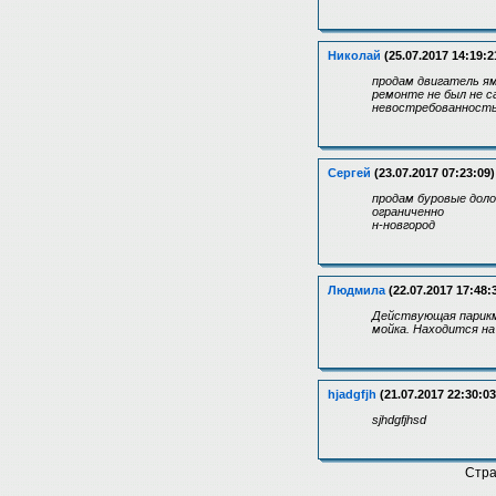
Николай
(25.07.2017 14:19:2
продам двигатель ям
ремонте не был не с
невостребованность
Сергей
(23.07.2017 07:23:09)
продам буровые долот
ограниченно
н-новгород
Людмила
(22.07.2017 17:48:
Действующая парикма
мойка. Находится на
hjadgfjh
(21.07.2017 22:30:03
sjhdgfjhsd
Стр