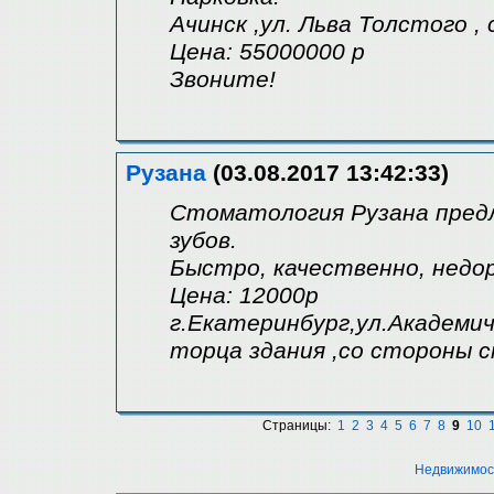
Ачинск ,ул. Льва Толстого , 
Цена: 55000000 р
Звоните!
Рузана
(03.08.2017 13:42:33)
Стоматология Рузана пред
зубов.
Быстро, качественно, недоро
Цена: 12000р
г.Екатеринбург,ул.Академиче
торца здания ,со стороны 
Страницы:
1
2
3
4
5
6
7
8
9
10
Недвижимос