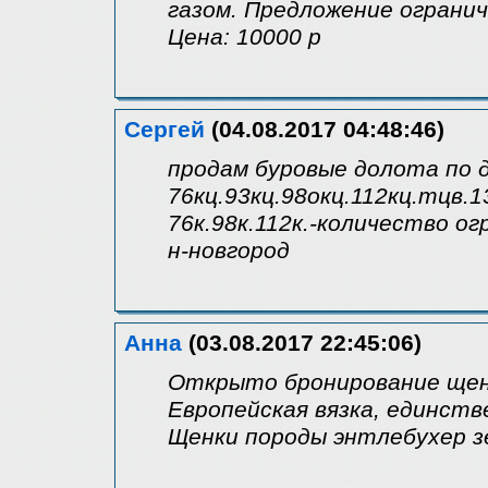
газом. Предложение огранич
Цена: 10000 р
Сергей
(04.08.2017 04:48:46)
продам буровые долота по 
76кц.93кц.98окц.112кц.тцв.13
76к.98к.112к.-количество о
н-новгород
Анна
(03.08.2017 22:45:06)
Открыто бронирование щенк
Европейская вязка, единст
Щенки породы энтлебухер з