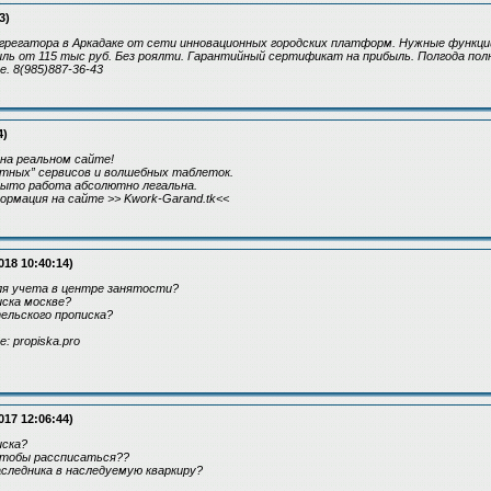
3)
грегатора в Аркадаке от сети инновационных городских платформ. Нужные функции
ыль от 115 тыс руб. Без роялти. Гарантийный сертификат на прибыль. Полгода пол
. 8(985)887-36-43
4)
на реальном сайте!
етных” сервисов и волшебных таблеток.
рыто работа абсолютно легальна.
ормация на сайте >> Kwork-Garand.tk<<
018 10:40:14)
ля учета в центре занятости?
иска москве?
ельского прописка?
: propiska.pro
017 12:06:44)
иска?
 чтобы рассписаться??
аследника в наследуемую кваркиру?