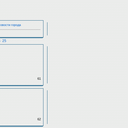
Новости города
4
25
61
62