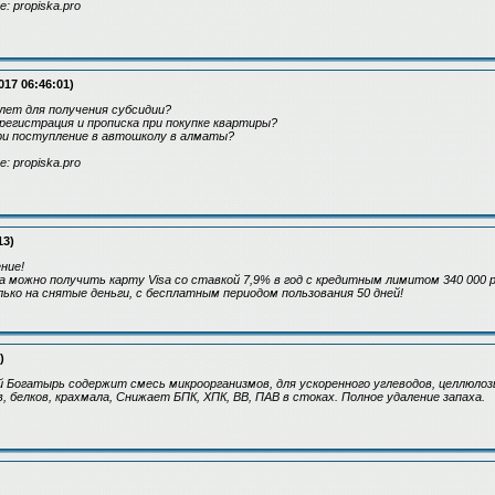
: propiska.pro
017 06:46:01)
 лет для получения субсидии?
регистрация и прописка при покупке квартиры?
ри поступление в автошколу в алматы?
: propiska.pro
13)
ние!
да можно получить карту Visa со ставкой 7,9% в год с кредитным лимитом 340 000 р
ько на снятые деньги, с бесплатным периодом пользования 50 дней!
)
 Богатырь содержит смесь микроорганизмов, для ускоренного углеводов, целлюло
 белков, крахмала, Снижает БПК, ХПК, ВВ, ПАВ в стоках. Полное удаление запаха.