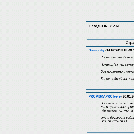
Сегодня
07.08.2026
Стр
Gmogcdg
(14.02.2018 18:49:
Реальный заработок 
Никаких “супер секр
Все прозрачно и отк
Более подробнна инф
PROPISKAPROfeefe
(20.01.2
Прописка если жилье
Если временная проп
Где можно получить 
это и другое на сайте
ПРОПИСКА.ПРО