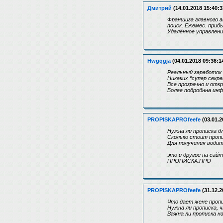
Дмитрий
(14.01.2018 15:40:3
Франшиза главного а
поиск. Ежемес. приб
Удалённое управление
Hwgqgja
(04.01.2018 09:36:1
Реальный заработок 
Никаких “супер секр
Все прозрачно и отк
Более подробнна инф
PROPISKAPROfeefe
(03.01.2
Нужна ли прописка д
Сколько стоит проп
Для получения водит
это и другое на сайте
ПРОПИСКА.ПРО
PROPISKAPROfeefe
(31.12.2
Что дает жене проп
Нужна ли прописка,
Важна ли прописка н