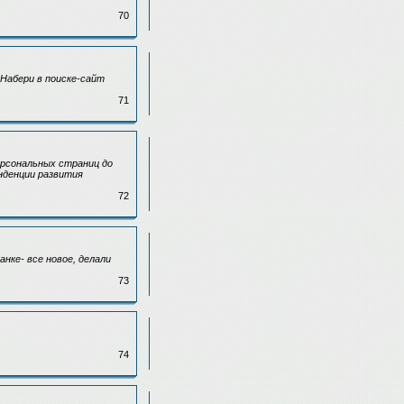
70
Набери в поиске-сайт
71
персональных страниц до
нденции развития
72
нке- все новое, делали
73
74