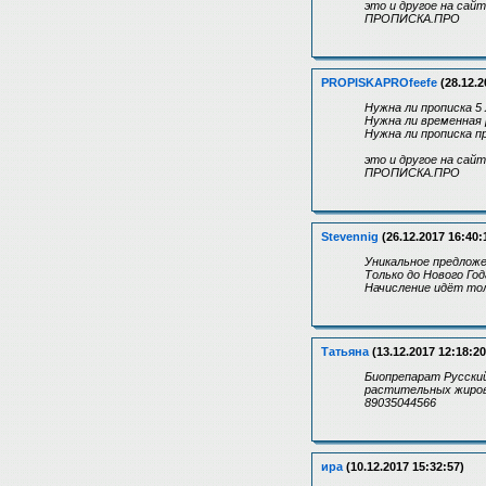
это и другое на сайте
ПРОПИСКА.ПРО
PROPISKAPROfeefe
(28.12.2
Нужна ли прописка 5
Нужна ли временная 
Нужна ли прописка п
это и другое на сайте
ПРОПИСКА.ПРО
Stevennig
(26.12.2017 16:40:
Уникальное предложе
Только до Нового Го
Начисление идёт тол
Татьяна
(13.12.2017 12:18:20
Биопрепарат Русский
растительных жиров,
89035044566
ира
(10.12.2017 15:32:57)