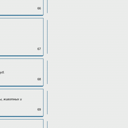
66
67
уб.
68
зы, животных и
69