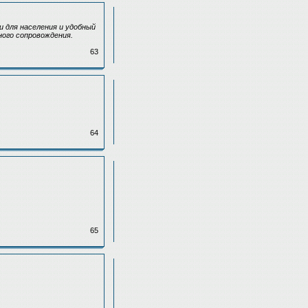
 для населения и удобный
ного сопровождения.
63
64
65