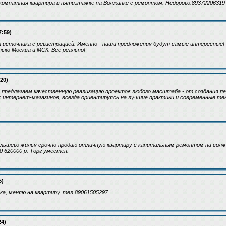
комнатная квартира в пятиэтажке на Волжанке с ремонтом. Недорого.89372206319
7:59)
источника с регистрацией. Именно - наши предложения будут самые интересные! 
ько Москва и МСК. Всё реально!
:20)
- Мы предлагаем качественную реализацию проектов любого масштаба - от создания 
 интернет-магазинов, всегда ориентируясь на лучшие практики и современные те
большего жилья срочно продаю отличную квартиру с капитальным ремонтом на волжа
0 620000 р. Торг уместен.
5)
ка, меняю на квартиру. тел 89061505297
24)