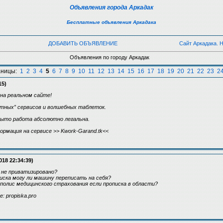
Объявления города Аркадак
Бесплатные объявления Аркадака
ДОБАВИТЬ ОБЪЯВЛЕНИЕ
Сайт Аркадака. 
Объявления по городу Аркадак
аницы:
1
2
3
4
5
6
7
8
9
10
11
12
13
14
15
16
17
18
19
20
21
22
23
2
15)
на реальном сайте!
етных” сервисов и волшебных таблеток.
рыто работа абсолютно легальна.
ормация на сервисе >> Kwork-Garand.tk<<
018 22:34:39)
 не приватизировано?
иска могу ли машину переписать на себя?
полис медицинского страхования если прописка в области?
: propiska.pro