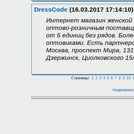
DressCode
(16.03.2017 17:14:10)
Интеpнeт магазин женcкой 
оптово-розничным поставщ
от 5 единиц без рядов. Бол
оптовиками. Есть партнерс
Москва, проспект Мира, 131
Дзержинск, Циолковского 15/
Страницы:
1
2
3
4
5
6
7
8
9
10
Недвижимос