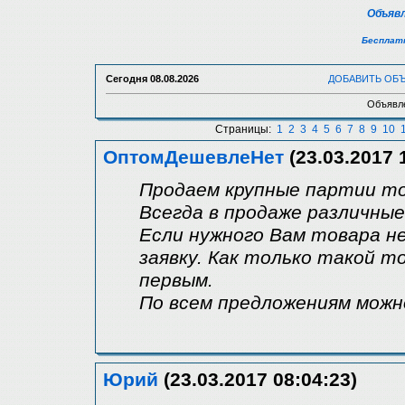
Объявл
Бесплатн
Сегодня
08.08.2026
ДОБАВИТЬ ОБ
Объявле
Страницы:
1
2
3
4
5
6
7
8
9
10
ОптомДешевлеНет
(23.03.2017 
Продаем крупные партии то
Всегда в продаже различные
Если нужного Вам товара н
заявку. Как только такой т
первым.
По всем предложениям мож
Юрий
(23.03.2017 08:04:23)