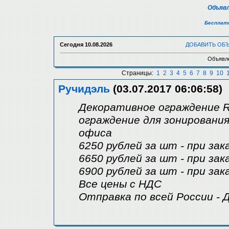
Объявл
Бесплатн
Сегодня
10.08.2026
ДОБАВИТЬ ОБ
Объявле
Страницы:
1
2
3
4
5
6
7
8
9
10
Ручидэль
(03.07.2017 06:06:58)
Декоративное ограждение 
ограждение для зонировани
офиса
6250 рублей за шт - при за
6650 рублей за шт - при за
6900 рублей за шт - при за
Все цены с НДС
Отправка по всей России - 