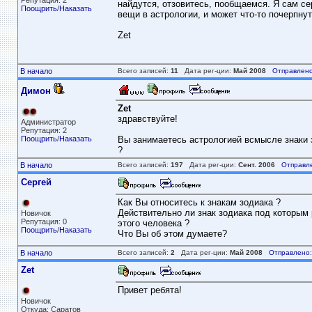
Репутация: 2
найдутся, отзовитесь, пообщаемся. Я сам се
Поощрить
/
Наказать
вещи в астрологии, и может что-то почерпнут
Zet
В начало
Всего записей:
11
Дата рег-ции:
Май 2008
Отправлено
Димон
Zet
здравствуйте!
Администратор
Репутация: 2
Поощрить
/
Наказать
Вы занимаетесь астрологией всмысле знаки з
?
В начало
Всего записей:
197
Дата рег-ции:
Сент. 2006
Отправл
Сергей
Как Вы относитесь к знакам зодиака ?
Действительно ли знак зодиака под которым 
Новичок
Репутация: 0
этого человека ?
Поощрить
/
Наказать
Что Вы об этом думаете?
В начало
Всего записей:
2
Дата рег-ции:
Май 2008
Отправлено:
Zet
Привет ребята!
Новичок
Откуда: Саратов