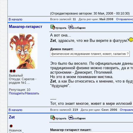
(Отредактировано автором: 30 Мая, 2008 - 00:10:30)
В начало
Всего записей:
11
Дата рег-ции:
Май 2008
Отправлено
Манагер-гитарист
А вот она...
Zet
, здрасьте, что же Вы верите в фатуум?
Димон пишет:
физическое иследование планет, комет, галактик ?
Это было бы весело. По официальным данным 
традиционной физике можно говорить, да и т
астрономии - Демокрит, Птолемей.
Бывалый
Но это в моем понимании мистика.
Откуда: Саратов -
Zet
, а как Вы относитесь к мнению, что в бу
роддом №1 ...
"будущее".
Репутация: 10
Поощрить
/
Наказать
-----
Тот, кто знает многое, живет в мире иллюзий 
В начало
Всего записей:
219
Дата рег-ции:
Сент. 2006
Отправл
Zet
Манагер-гитарист пишет:
Новичок