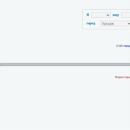
Я
ищу
город
| Сайт
горо
Форум город