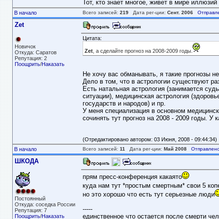
Тот, кто знает многое, живет в мире иллюзий 
В начало
Всего записей:
219
Дата рег-ции:
Сент. 2006
Отправл
Zet
Цитата:
Новичок
Zet
, а сделайте прогноз на 2008-2009 годы.
Откуда: Саратов
Репутация: 2
Поощрить
/
Наказать
Не хочу вас обманывать, я такие прогнозы н
Дело в том, что в астрологии существуют ра
Есть натальная астрология (занимается судь
ситуации), медицинская астрология (здоровь
государств и народов) и пр.
У меня специализация в основном медицинска
сочинять тут прогноз на 2008 - 2009 годы. У 
(Отредактировано автором: 03 Июня, 2008 - 09:44:34)
В начало
Всего записей:
11
Дата рег-ции:
Май 2008
Отправлено
ШКОДА
прям пресс-конференция какаято
куда нам тут *простым смертным* свои 5 коп
но это хорошо что есть тут серьезные люди
Постоянный
Откуда: соседка России
-----
Репутация: 7
единственное что остается после смерти чело
Поощрить
/
Наказать