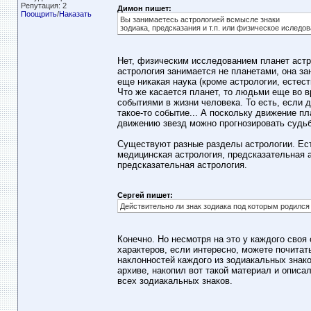
Репутация: 2
Димон пишет:
Поощрить
/
Наказать
Вы занимаетесь астрологией всмысле знаки
зодиака, предсказания и т.п. или физическое иследова
Нет, физическим исследованием планет астр
астрология занимается не планетами, она за
еще никакая наука (кроме астрологии, естест
Что же касается планет, то людьми еще во 
событиями в жизни человека. То есть, если 
такое-то событие... А поскольку движение п
движению звезд можно прогнозировать судьб
Существуют разные разделы астрологии. Ест
медицинская астрология, предсказательная а
предсказательная астрология.
Сергей пишет:
Действительно ли знак зодиака под которым родился 
Конечно. Но несмотря на это у каждого своя
характеров, если интересно, можете почита
наклонностей каждого из зодиакальных знако
архиве, накопил вот такой материал и описа
всех зодиакальных знаков.