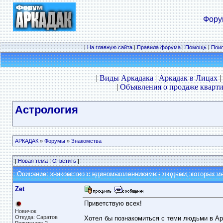
Фору
|
На главную сайта
|
Правила форума
|
Помощь
|
Пои
|
Виды Аркадака
|
Аркадак в Лицах
|
|
Объявления о продаже кварти
Астрология
АРКАДАК
»
Форумы
»
Знакомства
|
Новая тема
|
Ответить
|
Описание: знакомство с единомышленниками - людьми, которых ин
Zet
Приветствую всех!
Новичок
Откуда: Саратов
Хотел бы познакомиться с теми людьми в Арк