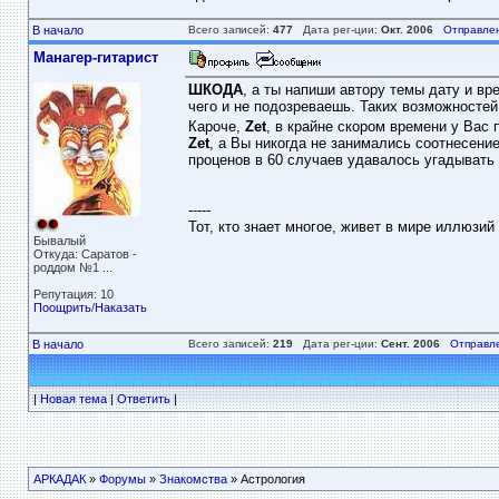
В начало
Всего записей:
477
Дата рег-ции:
Окт. 2006
Отправле
Манагер-гитарист
ШКОДА
, а ты напиши автору темы дату и вр
чего и не подозреваешь. Таких возможностей
Кароче,
Zet
, в крайне скором времени у Вас 
Zet
, а Вы никогда не занимались соотнесен
проценов в 60 случаев удавалось угадывать 
-----
Тот, кто знает многое, живет в мире иллюзий 
Бывалый
Откуда: Саратов -
роддом №1 ...
Репутация: 10
Поощрить
/
Наказать
В начало
Всего записей:
219
Дата рег-ции:
Сент. 2006
Отправл
|
Новая тема
|
Ответить
|
АРКАДАК
»
Форумы
»
Знакомства
» Астрология