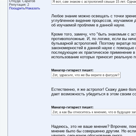
Откуда: Саратов
Я вот, сам знаком с астрологией свыше 15 лет. Одна
Репутация: 2
Поощрить
/
Наказать
Любое знание можно освещать с точки зрени
углубленное видение процессов, изучаемое д
об изучаемой проблеме в данной науке.
Кроме того, замечу, что "быть знакомым с ас
противоположные. И, по логике, если вы нич
бульварной астрологией. Поэтому вкратце по
закономерностей в данной науке с помощью 
последующее их практическое применение в 
использование которых приносит реальную п
Манагер-гитарист пишет:
Zet, здрасьте, что же Вы верите в фатуум?
Естественно, я же астролог! Скажу даже боль
дает возможность убедиться в этом своим с
Манагер-гитарист пишет:
Zet, а как Вы относитесь к мнению, что в будущее за
Надеюсь, это не ваше мнение? Впрочем, поня
мнение было бы совершенно другим. Но если 
увидеть серьезное обоснование оного.