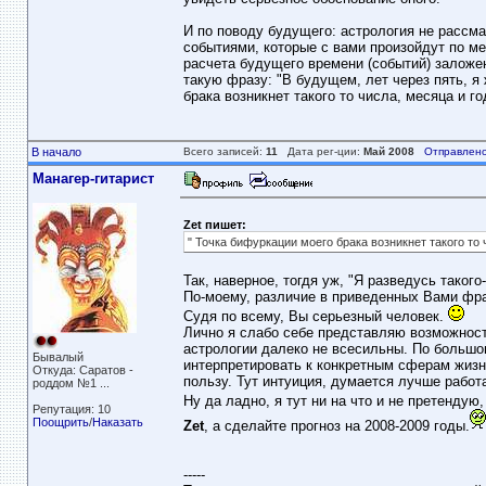
И по поводу будущего: астрология не рассм
событиями, которые с вами произойдут по м
расчета будущего времени (событий) заложен
такую фразу: "В будущем, лет через пять, я 
брака возникнет такого то числа, месяца и го
В начало
Всего записей:
11
Дата рег-ции:
Май 2008
Отправлено
Манагер-гитарист
Zet пишет:
" Точка бифуркации моего брака возникнет такого то 
Так, наверное, тогдя уж, "Я разведусь такого-
По-моему, различие в приведенных Вами фр
Судя по всему, Вы серьезный человек.
Лично я слабо себе представляю возможност
астрологии далеко не всесильны. По большо
Бывалый
интерпретировать к конкретным сферам жизн
Откуда: Саратов -
пользу. Тут интуиция, думается лучше работа
роддом №1 ...
Ну да ладно, я тут ни на что и не претендую
Репутация: 10
Поощрить
/
Наказать
Zet
, а сделайте прогноз на 2008-2009 годы.
-----