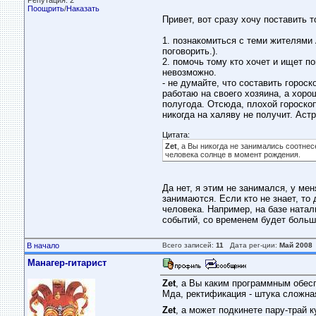
Репутация: 2
Поощрить
/
Наказать
Привет, вот сразу хочу поставить т
1. познакомиться с теми жителями
поговорить.).
2. помочь тому кто хочет и ищет 
невозможно.
- не думайте, что составить горос
работаю на своего хозяина, а хор
полугода. Отсюда, плохой гороско
никогда на халяву не получит. Астр
Цитата:
Zet
, а Вы никогда не занимались соотне
человека солнце в момент рождения.
Да нет, я этим не занимался, у мен
занимаются. Если кто не знает, то
человека. Например, на базе натал
событий, со временем будет больш
В начало
Всего записей:
11
Дата рег-ции:
Май 2008
Манагер-гитарист
Zet
, а Вы каким программным обесп
Мда, ректификация - штука сложна
Zet
, а может подкинете пару-трай к