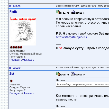
В начало
Всего записей:
650
Дата рег-ции:
Окт. 200
Fetik
А я вообще современную астролог
По-моему мнению, это всего лишь 
слоёв населения...
P.S.
Я смотрю тупой сериал
Звёзд
http://stargate.djeo.ru/
-----
Я
за
любую суету!!! Кроме голодо
Завсегдатай
Откуда: Московский бомж
Репутация: 6
Поощрить
/
Наказать
В начало
Всего записей:
686
Дата рег-ции:
Сент. 20
Zet
Цитата:
А я вообще современную астрологию все
Новичок
Откуда: Саратов
Репутация: 2
Поощрить
/
Наказать
Как можно что-то воспринимать ил
вашему посту.
Цитата: