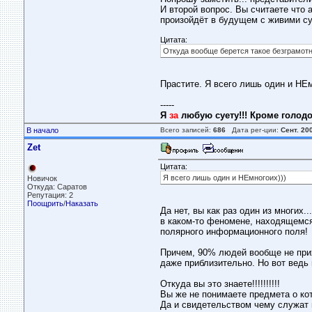
И второй вопрос. Вы считаете что а
произойдёт в будущем с живими су
Цитата:
Откуда вообще берется такое безграмот
Прастите. Я всего лишь один и НЕм
-----
Я
за
любую суету!!! Кроме голодо
В начало
Всего записей:
686
Дата рег-ции:
Сент. 20
Zet
Цитата:
Я всего лишь один и НЕмногоих)))
Новичок
Откуда: Саратов
Репутация: 2
Поощрить
/
Наказать
Да нет, вы как раз один из многих
в каком-то феномене, находящемся
полярного информационного поля!
Причем, 90% людей вообще не прих
даже приблизительно. Но вот ведь 
Откуда вы это знаете!!!!!!!!!!
Вы же не понимаете предмета о кото
Да и свидетельством чему служат в