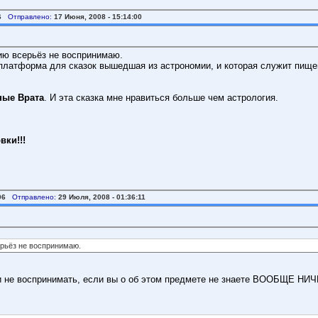
6
Отправлено:
17 Июня, 2008 - 15:14:00
ию всерьёз не воспринимаю.
платформа для сказок вышедшая из астрономии, и которая служит пище
ные Врата
. И эта сказка мне нравиться больше чем астрология.
вки!!!
06
Отправлено:
29 Июля, 2008 - 01:36:11
рьёз не воспринимаю.
и не воспринимать, если вы о об этом предмете не знаете ВООБЩЕ НИЧЕГ