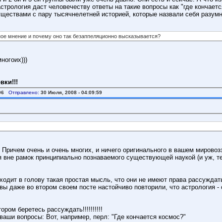
стрология даст человечеству ответы на такие вопросы как "где кончаетс
ществами с пару тысячнелетней историей, которые назвали себя разумн
ное мнение и почему оно так безаппеляционно высказывается?
ногоих)))
вки!!!
06
Отправлено:
30 Июля, 2008 - 04:09:59
... Причем очень и очень многих, и ничего оригинального в вашем миров
 вне рамок принципиально познаваемого существующей наукой (и уж, те
одит в голову такая простая мысль, что они не имеют права рассуждать
вы даже во втором своем посте настойчиво повторили, что астрология -
ром беретесь рассуждать!!!!!!!!!!
аши вопросы: Вот, например, перл: "Где кончается космос?"