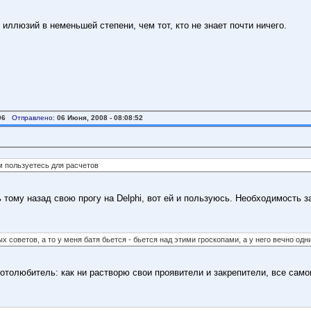
е иллюзий в неменьшей степени, чем тот, кто не знает почти ничего.
06
Отправлено:
06 Июня, 2008 - 08:08:52
м пользуетесь для расчетов
 тому назад свою прогу на Delphi, вот ей и пользуюсь. Необходимость з
х советов, а то у меня батя бьется - бьется над этими гроскопами, а у него вечно од
отолюбитель: как ни растворю свои проявители и закрепители, все самого