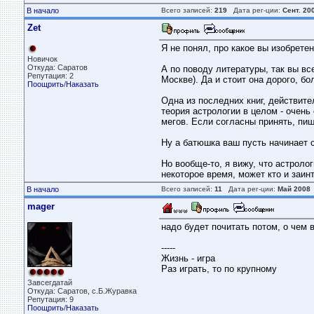
В начало
Всего записей:
219
Дата рег-ции:
Сент. 20
Zet
Я не понял, про какое вы изобрете
Новичок
Откуда: Саратов
А по поводу литературы, так вы вс
Репутация: 2
Москве). Да и стоит она дорого, б
Поощрить
/
Наказать
Одна из последних книг, действит
теория астрологии в целом - очень
мегов. Если согласны принять, пиш
Ну а батюшка ваш пусть начинает с
Но вообще-то, я вижу, что астрол
некоторое время, может кто и заинт
В начало
Всего записей:
11
Дата рег-ции:
Май 2008
mager
надо будет почитать потом, о чем в
-----
Жизнь - игра
Раз играть, то по крупному
Завсегдатай
Откуда: Саратов, с.Б.Журавка
Репутация: 9
Поощрить
/
Наказать