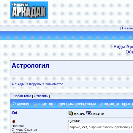
|
На гла
|
Виды Ар
|
Объ
Астрология
АРКАДАК
»
Форумы
»
Знакомства
|
Новая тема
|
Ответить
|
Описание: знакомство с единомышленниками - людьми, которых 
Zet
Цитата:
Новичок
Кароче,
Zet
, в крайне скором времени у 
Откуда: Саратов