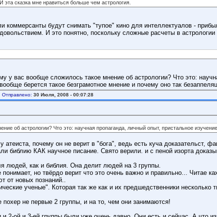
И эта сказка мне нравиться больше чем астрология.
ли коммерсанты будут снимать "тупое" кино для интеллектуалов - прибы
удовольствием. И это понятно, поскольку сложные расчеты в астрологии 
му у вас вообще сложилось такое мнение об астрологии? Что это: научн
 вообще берется такое безграмотное мнение и почему оно так безаппеля
Отправлено:
30 Июля, 2008 - 00:07:28
ние об астрологии? Что это: научная пропаганда, личный опыт, пристальное изучение
 атеиста, почему он не верит в "бога", ведь есть куча доказательст, фак
ли библию КАК научное писание. Свято верили. и с пеной изорта доказы
ля людей, как и библия. Она делит людей на 3 группы.
е понимает, но твёрдо верит что это очень важно и правильно... Читае 
т от новых познаний..
ические ученые". Которая так же как и их предшедственники несколько 
е похер не первые 2 группы, и на то, чем они занимаются!
 и 2-ой и 3-ей группы были уже очень давно. Они есть и сейчас. А что 