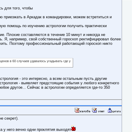
сь для того, чтобы
ую приезжать в Аркадак в командировки, можем встретиться и
ьную помощь по изучению астрологии получить практически
ие. Плохие составляются в течение 10 минут и никогда не
ь. Я, например, свой собственный гороскоп ректифицировал более
ожить. Поэтому профессиональный работающий гороскоп никто
енов в 60 случаев удавалось угадывать где у
астрология - это интересно, а всем остальным пусть другие
астрология - выявляет предстоящие события у любого конкретного
юбое другое... Сейчас в астрологии определяется где-то 350
е секрет).
 а у него вечно одни проклятия выходят