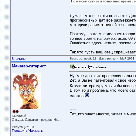
Но в моем случае я точно знаю время св
Думаю, что все-таки не знаете. Де
прогрессивных дат все разъезжает
методики расчета точнейшего врем
Поэтому, когда мне человек говори
точное время, например,такое: 09h
Ошибаться здесь нельзя, поскольку
Так что пусть ваш отец спрашивает
В начало
Всего записей:
11
Дата рег-ции:
Май 2008
Манагер-гитарист
Ну, мне до таких профессиональных
Zet
, а Вы не патентовали свое изо
Какую литературу могли бы посове
В том то и проблема, что моего б
сложно.
-----
Тот, кто знает многое, живет в мир
Бывалый
Откуда: Саратов - роддом №1 ...
Репутация: 10
Поощрить
/
Наказать