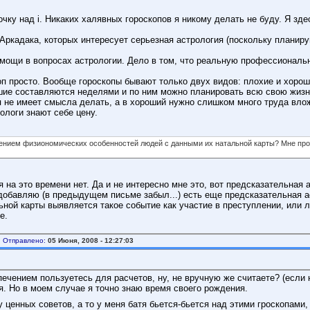
очку над i. Никаких халявных гороскопов я никому делать не буду. Я зде
 Аркадака, которых интересует серьезная астрология (поскольку планир
помощи в вопросах астрологии. Дело в том, что реальную профессионал
коп просто. Вообще гороскопы бывают только двух видов: плохие и хорош
ошие составляются неделями и по ним можно планировать всю свою жизн
п не имеет смысла делать, а в хороший нужно слишком много труда вл
ологи знают себе цену.
сением физиономических особенностей людей с данными их натальной карты? Мне проц
я на это времени нет. Да и не интересно мне это, вот предсказательная 
 добавляю (в предыдущем письме забыл...) есть еще предсказательная 
ьной карты выявляется такое событие как участие в преступлении, или л
е.
Отправлено:
05 Июня, 2008 - 12:27:03
ечением пользуетесь для расчетов, ну, не вручную же считаете? (если н
я. Но в моем случае я точно знаю время своего рождения.
у ценных советов, а то у меня батя бьется-бьется над этими гроскопами,