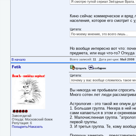
Я смотрю тупой сериал Звёздные Врата. 
Кино сейчас коммерческое и вряд 
населения, которое его смотрит с 
Цитата:
По-моему мнению, это всего лишь...
Но вообще интересно вот что: поче
предмета, или еще что-то? Откуда
В начало
Всего записей:
11
Дата рег-ции:
Май 2008
Fetik
Цитата:
почему у вас вообще сложилось такое мне
Вы никогда не пробывали спросить у
Много сотен лет люди рассматрива
Астрология - это такой же опиум д
1. Большая группа. Нихера в ней н
сами капаються в этом и охреневаю
Завсегдатай
2. Малочисленная группа. "атролог
Откуда: Московский бомж
первой группы.
Репутация: 6
3. И третья группа. Те, кому вообщ
Поощрить
/
Наказать
Попрошу заметить... представители