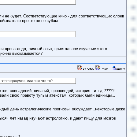
ли не будет. Соответствующее кино - для соответствующих слоев
обывателю просто не по зубам...
ая пропаганда, личный опыт, пристальное изучение этого
ционно высказывается?
 этого предмета, или еще что-то?
тов, совпадений, писаний, проповедей, история...и т.д.?????
вали свою правоту тупым атеистам, которых были единицы...
каждыё день астралогические прогнозы, обсуждает...некоторые даже
тысяч лет назад изучают астрологию, и дают пищу для мозгов
изменилось?