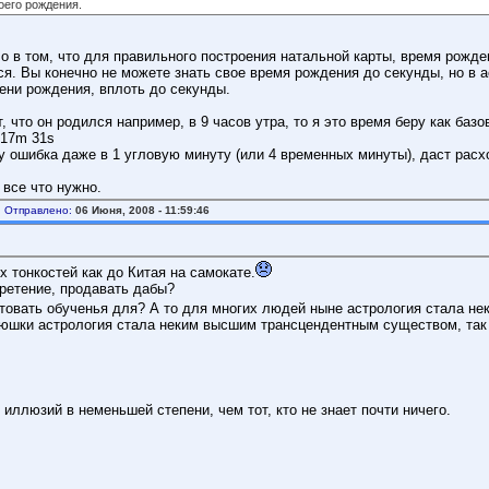
оего рождения.
ло в том, что для правильного построения натальной карты, время рожде
ся. Вы конечно не можете знать свое время рождения до секунды, но в
ени рождения, вплоть до секунды.
т, что он родился например, в 9 часов утра, то я это время беру как ба
 17m 31s
 ошибка даже в 1 угловую минуту (или 4 временных минуты), даст расх
 все что нужно.
Отправлено:
06 Июня, 2008 - 11:59:46
 тонкостей как до Китая на самокате.
бретение, продавать дабы?
товать обученья для? А то для многих людей ныне астрология стала не
атюшки астрология стала неким высшим трансцендентным существом, так 
е иллюзий в неменьшей степени, чем тот, кто не знает почти ничего.