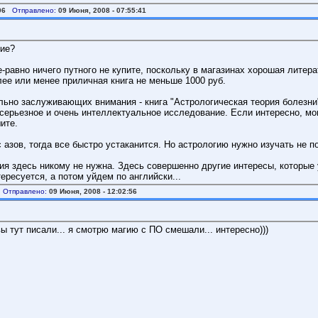
06
Отправлено:
09 Июня, 2008 - 07:55:41
ние?
е-равно ничего путного не купите, поскольку в магазинах хорошая литер
олее или менее приличная книга не меньше 1000 руб.
ельно заслуживающих внимания - книга "Астрологическая теория болезни
 серьезное и очень интеллектуальное исследование. Если интересно, могу
ите.
 азов, тогда все быстро устаканится. Но астрологию нужно изучать не п
огия здесь никому не нужна. Здесь совершенно другие интересы, которы
ересуется, а потом уйдем по английски...
Отправлено:
09 Июня, 2008 - 12:02:56
ы тут писали... я смотрю магию с ПО смешали... интересно)))