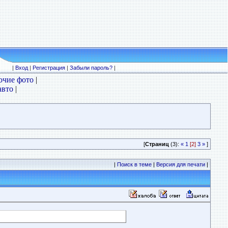
|
Вход
|
Регистрация
|
Забыли пароль?
|
очие фото
|
авто
|
[
Страниц
(3):
«
1
[2]
3
»
]
|
Поиск в теме
|
Версия для печати
|