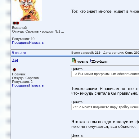
-----
Тот, кто знает многое, живет в мир
Бывалый
Откуда: Саратов - роддом №1 ...
Репутация: 10
Поощрить
/
Наказать
В начало
Всего записей:
219
Дата рег-ции:
Сент. 20
Zet
Цитата:
...а Вы каким программным обеспечение
Новичок
Откуда: Саратов
Репутация: 2
Поощрить
/
Наказать
Только своим. Я написал лет шесть
что- нибудь считала бы правильно.
Цитата:
Zet, а может подкинете пару-тройку ценны
Это как в том анекдоте жалуется ф
него не получается, все объясню.
Цитата: