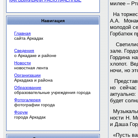
КАК ВЫЖИВАЛИ РАСКУЛАЧЕННЫЕ
милее – Рт
На торжест
А.А. Мона
Навигация
молодой се
Главная
Горбатюк п
сайта Аркадак
Светились
Сведения
зале. Горд
о Аркадаке и районе
Гордина на
Новости
хлопот. Ве
новостная лента
ночи, но э
Организации
Аркадака и района
Представи
но сейчас
Образование
образовательные учреждения города
актуально:
Фотогалерея
будет солнц
фотографии города
Музыкальну
Форум
города Аркадак
ности Н. М
и Даша Гор
«Пусть ваш