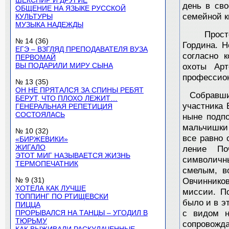
ШЕКСПИР И ДРУГИЕ
день в сво
ОБЩЕНИЕ НА ЯЗЫКЕ РУССКОЙ
семейной к
КУЛЬТУРЫ
МУЗЫКА НАДЕЖДЫ
Просто и
№ 14 (36)
Гордина. Н
ЕГЭ – ВЗГЛЯД ПРЕПОДАВАТЕЛЯ ВУЗА
согласно 
ПЕРВОМАЙ
ВЫ ПОДАРИЛИ МИРУ СЫНА
охоты Ар
профессион
№ 13 (35)
ОН НЕ ПРЯТАЛСЯ ЗА СПИНЫ РЕБЯТ
Собравшим
БЕРУТ, ЧТО ПЛОХО ЛЕЖИТ…
участника 
ГЕНЕРАЛЬНАЯ РЕПЕТИЦИЯ
СОСТОЯЛАСЬ
ныне подпо
мальчишки 
№ 10 (32)
все равно 
«БИРЖЕВИКИ»
ЖИГАЛО
ление По
ЭТОТ МИГ НАЗЫВАЕТСЯ ЖИЗНЬ
символичн
ТЕРМОПЕЧАТНИК
смелым, во
№ 9 (31)
Овчинников
ХОТЕЛА КАК ЛУЧШЕ
миссии. П
ТОППИНГ ПО РТИЩЕВСКИ
было и в э
ПИЦЦА
ПРОРЫВАЛСЯ НА ТАНЦЫ – УГОДИЛ В
с видом н
ТЮРЬМУ
сопровожда