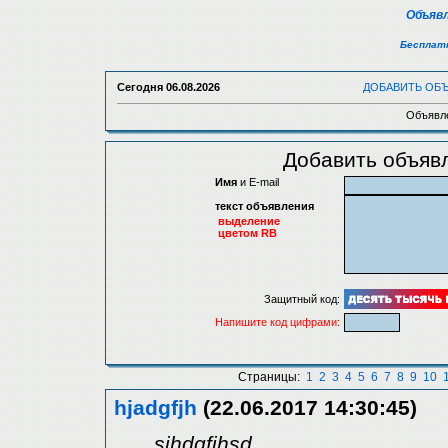
Объявл
Бесплатн
Сегодня
06.08.2026
ДОБАВИТЬ ОБ
Объявле
Добавить объявл
Имя
и E-mail
текст объявления
выделение
цветом RB
Защитный код:
Напишите код цифрами:
Страницы:
1
2
3
4
5
6
7
8
9
10
hjadgfjh
(22.06.2017 14:30:45)
sjhdgfjhsd