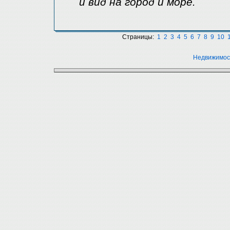
и вид на город и море.
Страницы:
1
2
3
4
5
6
7
8
9
10
Недвижимос