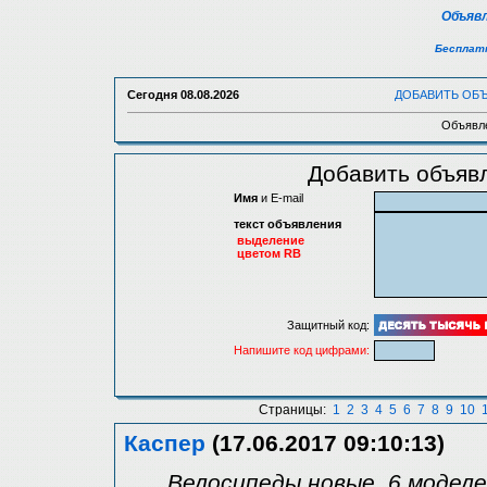
Объявл
Бесплатн
Сегодня
08.08.2026
ДОБАВИТЬ ОБ
Объявле
Добавить объявл
Имя
и E-mail
текст объявления
выделение
цветом RB
Защитный код:
Напишите код цифрами:
Страницы:
1
2
3
4
5
6
7
8
9
10
Каспер
(17.06.2017 09:10:13)
Велосипеды новые. 6 моделе