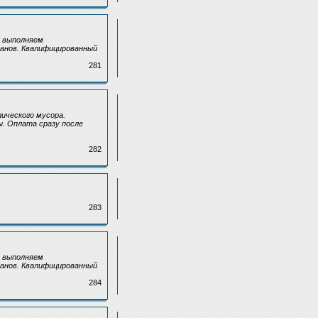
ы выполняем
ранов. Квалифицированный
281
ического мусора.
. Оплата сразу после
282
283
ы выполняем
ранов. Квалифицированный
284