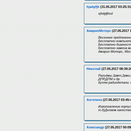
hjadgfjh
(31.05.2017 03:25:31
sjhdgfjhsd
АмаринМоторс
(27.05.2017 
Весеннее предложен
Бесплатно-компьюте
Бесплатно-диагности
Бесплатно-замена ма
Амарин Моторс, Москв
Николай
(27.05.2017 08:39:2
Разъёмы 2рмт,2рмг,с
ДПР,ДПМ и др.
Куплю радиодетали: 
Ангелина
(27.05.2017 03:45:
Изготовление корпус
т.д)Делаем качестве
Александр
(27.05.2017 00:09