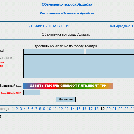
Объявления города Аркадак
Бесплатные объявления Аркадака
ДОБАВИТЬ ОБЪЯВЛЕНИЕ
Сайт Аркадака. 
Объявления по городу Аркадак
Добавить объявление по городу Аркадак
ail
ъявления
ние
RB
Защитный код:
 код цифрами:
аницы:
1
2
3
4
5
6
7
8
9
10
11
12
13
14
15
16
17
18
19
20
21
22
23
2
)