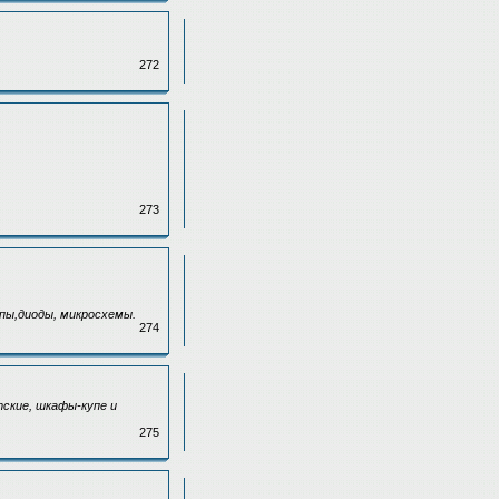
272
273
пы,диоды, микросхемы.
274
тские, шкафы-купе и
275