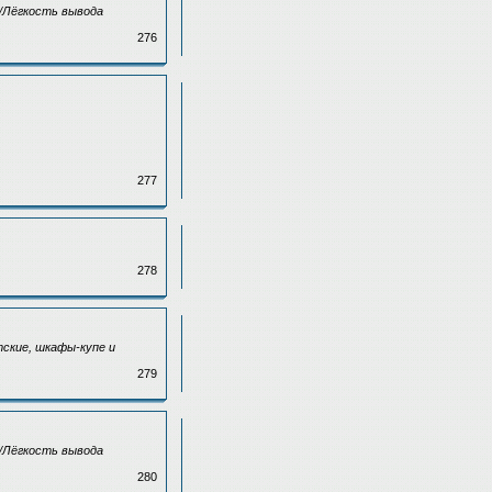
/Лёгкость вывода
276
277
278
тские, шкафы-купе и
279
/Лёгкость вывода
280