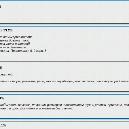
)
15:33:23)
ие от Амарин Моторс.
рная диагностика.
ка узлов и ходовой.
сла в двигателе.
а ул. Привольная, д. 2 корп. 5
6)
нц и тд.
транзисторы, разъемы, реле, кнопки, тумблеры, контакторы,тиристоры, радиолам
43)
ной мебели на заказ, по вашим размерам и пожеланиям (кухни,стенки, прихожие, де
нно и в срок. Доставка и установка бесплатно.
:13)