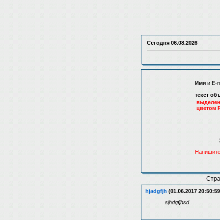
Сегодня
06.08.2026
Имя
и E-m
текст об
выделе
цветом 
Напишите
Стр
hjadgfjh
(01.06.2017 20:50:59
sjhdgfjhsd