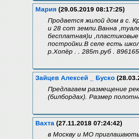
Мария
(29.05.2019 08:17:25)
Продается жилой дом в с. К
и 28 сот земли.Ванна ,туале
бесплатная)и ,пластиковые 
постройки.В селе есть школа
р.Хопёр . . 285т.руб . 89616
Зайцев Алексей _ Буско
(28.03.
Предлагаем размещение рек
(билбордах). Размер полотна
Вахта
(27.11.2018 07:24:42)
в Москву и МО приглашають