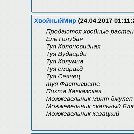
ХвойныйМир
(24.04.2017 01:11:
Продаются хвойные растен
Ель Голубая
Туя Колоновидная
Туя Вудварди
Туя Колумна
Туя смарагд
Туя Сеянец
туя Фастигиата
Пихта Кавказская
Можжевельник минт джулеп
Можжевельник скальный Бл
Можжевельник казацкий