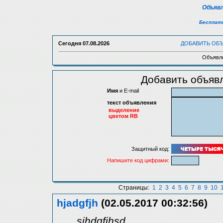
Объявл
Бесплатн
Сегодня
07.08.2026
ДОБАВИТЬ ОБ
Объявле
Добавить объявл
Имя
и E-mail
текст объявления
выделение
цветом RB
Защитный код:
Напишите код цифрами:
Страницы:
1
2
3
4
5
6
7
8
9
10
hjadgfjh
(02.05.2017 00:32:56)
sjhdgfjhsd